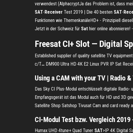
verwendest (AlphacryptJa das Problem ist, dass mein 
SAT
-
Receiver
Test 2019 | Die 40 besten
SAT
-
Rece
Funktionen wie ThemenkanäleHD+ - Prinzipiell diesel
Jetzt in der Schweiz für
Sat
hier online abonnieren! 
Freesat CI+ Slot — Digital S
Established supplier of quality satellite TV equipme
c/T
…
DM900 Ultra HD 4K E2 Linux PVR IP Sat Rec
Using a CAM with your TV
| Radio & 
Das Sky CI Plus-Modul entschlüsselt digitale Radio
Empfangsgerät ist das Modul auch für HD und 3D ge
Satellite Shop Satshop Tivusat Cam and card ready act
CI
-Modul Test bzw. Vergleich 2019
Humax UHD 4tune+ Quad Tuner
SAT
>IP 4K Digital Sa