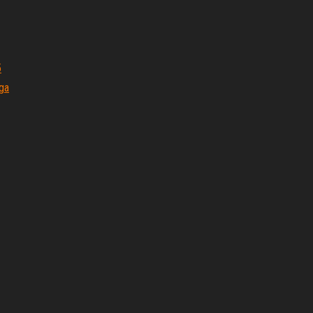
5
nga