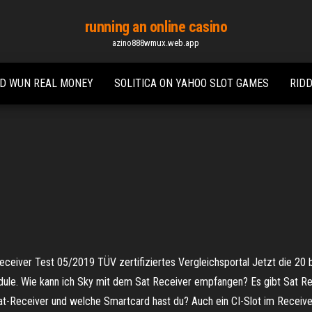
running an online casino
azino888wmux.web.app
ND WUN REAL MONEY
SOLITICA ON YAHOO SLOT GAMES
RID
eceiver Test 05/2019 TÜV zertifiziertes Vergleichsportal Jetzt die 20 
dule. Wie kann ich Sky mit dem Sat Receiver empfangen? Es gibt Sat Rec
t-Receiver und welche Smartcard hast du? Auch ein CI-Slot im Receiver