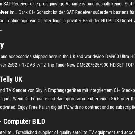
SAT-Receiver eine preisgünstige Variante ist und deshalb keinen Slot ha
iver
im… Dank CI+ Schacht ist der SAT-Receiver außerdem bestens für 
be Technologie wie CI, allerdings in privater Hand der HD PLUS GmbH. 
-…
py
nt and accessories shipped here in the UK and worldwide
DM900 Ultra H
eiver 2xS2 + 1xDVB-c/T2 Trip Tuner,New DM520/525/900 HD,SET TOP
Telly UK
- und TV-Sender von Sky in Empfangsgeräten mit integriertem CI+ Steck
eignet. Wenn Du Fernseh- und Radioprogramme über einen SAT- oder K
ivated. Enjoy Free Italian digital TV, with no contract and no subscripti
 - Computer BILD
tellite
…
Established supplier of quality satellite TV equipment and acc